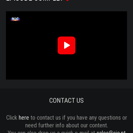
Reproduzir
Vídeo
CONTACT US
Click
here
to contact us if you have any questions or
need further info about our content.
You can also drop us a quick e-mail at
sales@sic.pt